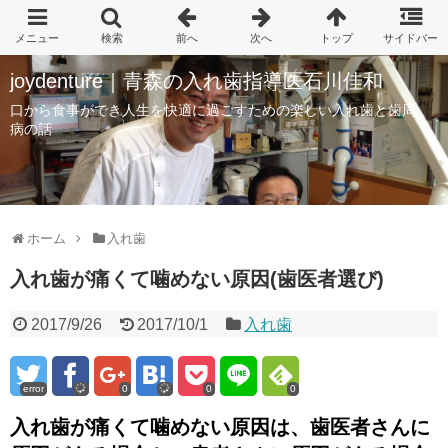
joydenture｜青森の入れ歯指導医石川佳和
口から食事ができ人生を快適に過ごすための楽しい入れ歯と歯周
病の話
ホーム
入れ歯
入れ歯が痛くて噛めない原因(歯医者選び)
2017/9/26
2017/10/1
入れ歯
error
0
0
0
入れ歯が痛くて噛めない原因は、歯医者さんに