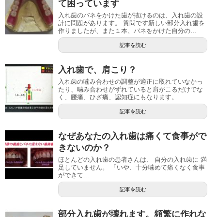
て困っています
入れ歯のバネをかけた歯が抜けるのは、入れ歯の設
計に問題があります。 質問です新しい部分入れ歯を
作りましたが、また１本、バネをかけた自分の...
記事を読む
入れ歯で、肩こり？
入れ歯の噛み合わせの調整が適正に取れていなかっ
たり、噛み合わせがずれていると肩がこるだけでな
く、腰痛、ひざ痛、認知症にもなります。
記事を読む
なぜあなたの入れ歯は痛くて食事がで
きないのか？
ほとんどの入れ歯の患者さんは、 自分の入れ歯に 満
足していません。 「いや、十分噛めて痛くなく食事
ができて...
記事を読む
部分入れ歯が壊れます。頻繁に作れな