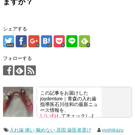
ますか？
シェアする
error
0
0
0
フォローする
この記事をお届けした
joydenture｜青森の入れ歯
指導医石川佳和の最新ニュ
ース情報を、
いいね
してチェックしよ
う！
入れ歯 痛い 噛めない 原因 歯医者選び
yoshikazu