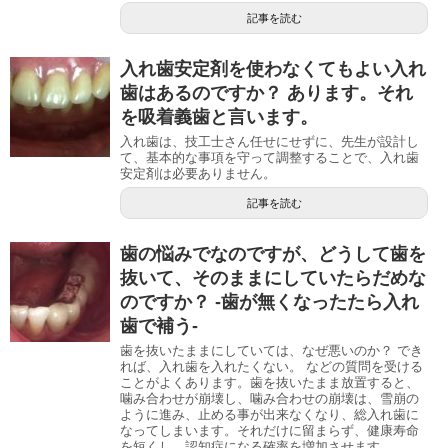
記事を読む
入れ歯安定剤を使わなくてもよい入れ
歯はあるのですか？ あります。それ
を吸着義歯と言います。
入れ歯は、技工士さん任せにせずに、先生が設計し
て、基本的な事項を守って調整することで、入れ歯
安定剤は必要ありません。
記事を読む
歯の悩みでなのですが、どうして歯を
抜いて、そのままにしていたらだめな
のですか？ -歯が無くなったたら入れ
歯で補う-
歯を抜いたままにしていては、なぜ悪いのか？ でき
れば、入れ歯を入れたくない。 などの質問を受ける
ことがよくあります。歯を抜いたまま放置すると、
噛み合わせが崩壊し、噛み合わせの崩壊は、雪崩の
ように進み、止める事が出来なくなり、総入れ歯に
なってしまいます。それだけに留まらず、健康寿命
を短くし、認知症になる確率を増加させます。