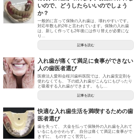
いので、どうしたらいいのでしょう
か？
一般的に言って保険の入れ歯は、壊れやすいです。
対応年数も約2年と言われています。保険の入れ歯
は、新しく作っても2年後には作り替えが必要にな
り...
記事を読む
入れ歯が痛くて満足に食事ができない
人の歯医者選び
医療法人愛和会桜川歯科医院では、入れ歯安定剤を
使わなくても、 下の総入れ歯がこんなにもぴったり
と吸着する入れ歯ができます。 もし...
記事を読む
快適な入れ歯生活を満喫するための歯
医者選び
歯を失って、 大金を払って保険外の入れ歯を入れて
いるにもかかわらず、 自分は痛くて満足に食事がで
きずに、 ものすごく苦労し...