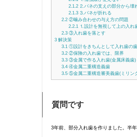
2.1.2
⒉バネの支えの部分から壊
2.1.3
⒊バネが折れる
2.2
②噛み合わせの与え方の問題
2.2.1
⒈設計を無視して上の入れ
2.3
③入れ歯を落とす
3
解決策
3.1
①設計をきちんとして入れ歯の歯
3.2
②保険の入れ歯では、限界
3.3
③金属で作る入れ歯(金属床義歯)
3.4
④金属二重構造義歯
3.5
⑤金属二重構造審美義歯(ミリン
質問です
3年前、部分入れ歯を作りました。半