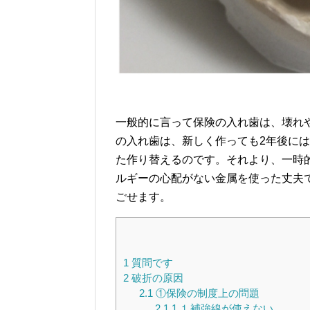
一般的に言って保険の入れ歯は、壊れ
の入れ歯は、新しく作っても2年後に
た作り替えるのです。それより、一時
ルギーの心配がない金属を使った丈夫
ごせます。
1
質問です
2
破折の原因
2.1
①保険の制度上の問題
2.1.1
⒈補強線が使えない