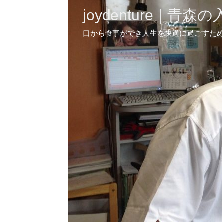
joydenture｜
口から食事ができ人生を快適に過ごすた