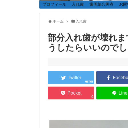
プロフィール
入れ歯
歯周統合医療
お問
ホーム
入れ歯
部分入れ歯が壊れま
うしたらいいのでし
error
0