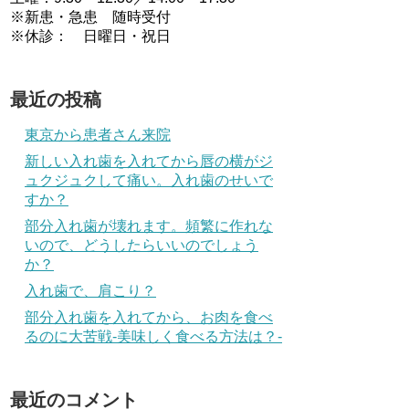
※新患・急患 随時受付
※休診： 日曜日・祝日
最近の投稿
東京から患者さん来院
新しい入れ歯を入れてから唇の横がジ
ュクジュクして痛い。入れ歯のせいで
すか？
部分入れ歯が壊れます。頻繁に作れな
いので、どうしたらいいのでしょう
か？
入れ歯で、肩こり？
部分入れ歯を入れてから、お肉を食べ
るのに大苦戦-美味しく食べる方法は？-
最近のコメント