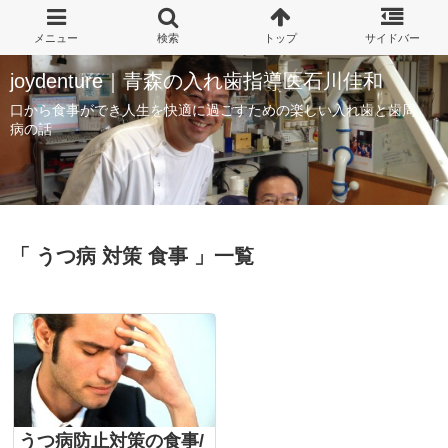
joydenture｜青森の入れ歯指導医石川佳和
口から食事ができ人生を快適に過ごすための楽しい入れ歯と歯周
病の話
「 うつ病 対策 食事 」一覧
うつ病防止対策の食事/