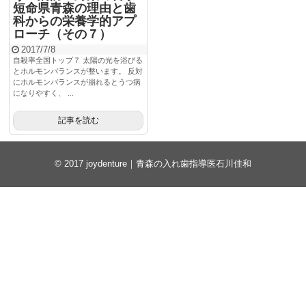
短命県青森の理由と歯
科からの栄養学的アプ
ローチ（その７）
2017/7/8
自殺率全国トップ７ 太陽の光を浴びる
とホルモンバランスが整います。 反対
にホルモンバランスが崩れるとうつ病
になりやすく、 ...
記事を読む
© 2017
joydenture｜青森の入れ歯指導医石川佳和